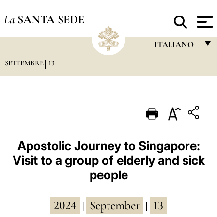
La
SANTA SEDE
ITALIANO
SETTEMBRE
13
FRANÇAIS
ENGLISH
ITALIANO
PORTUGUÊS
ESPAÑOL
Apostolic Journey to Singapore:
Visit to a group of elderly and sick
DEUTSCH
people
POLSKI
العربيّة
2024
September
13
|
|
中文