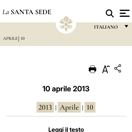
La
SANTA SEDE
ITALIANO
APRILE
10
FRANÇAIS
ENGLISH
ITALIANO
PORTUGUÊS
ESPAÑOL
10 aprile 2013
DEUTSCH
2013
Aprile
10
POLSKI
|
|
العربيّة
Leggi il testo
中文