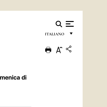
ITALIANO
FRANÇAIS
ENGLISH
ITALIANO
PORTUGUÊS
omenica di
ESPAÑOL
DEUTSCH
POLSKI