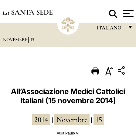
La
SANTA SEDE
ITALIANO
NOVEMBRE
15
FRANÇAIS
ENGLISH
ITALIANO
PORTUGUÊS
ESPAÑOL
All’Associazione Medici Cattolici
Italiani (15 novembre 2014)
DEUTSCH
POLSKI
2014
Novembre
15
|
|
العربيّة
Aula Paulo VI
中文