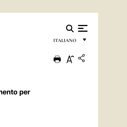
ITALIANO
FRANÇAIS
ENGLISH
ITALIANO
PORTUGUÊS
mento per
ESPAÑOL
DEUTSCH
POLSKI