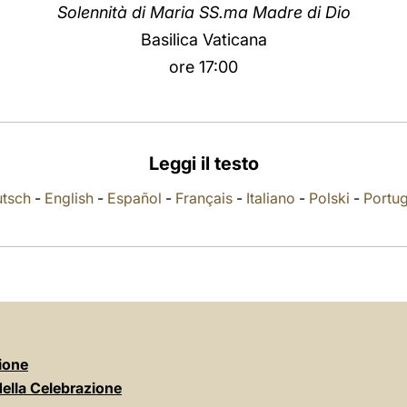
Solennità di Maria SS.ma Madre di Dio
Basilica Vaticana
ore 17:00
Leggi il testo
tsch
-
English
-
Español
-
Français
-
Italiano
-
Polski
-
Portu
ione
della Celebrazione