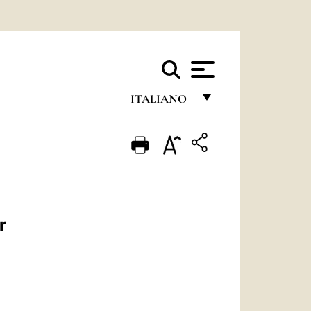
ITALIANO
FRANÇAIS
ENGLISH
ITALIANO
PORTUGUÊS
r
ESPAÑOL
DEUTSCH
POLSKI