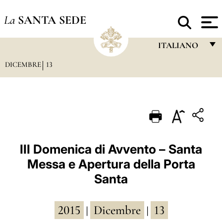
La
SANTA SEDE
ITALIANO
DICEMBRE
13
FRANÇAIS
ENGLISH
ITALIANO
PORTUGUÊS
ESPAÑOL
III Domenica di Avvento – Santa
Messa e Apertura della Porta
DEUTSCH
Santa
POLSKI
العربيّة
2015
Dicembre
13
|
|
中文