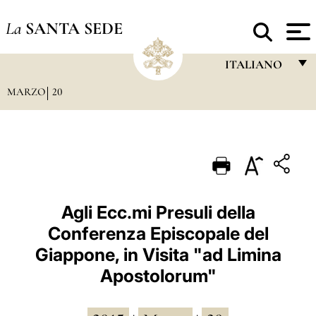
La
SANTA SEDE
ITALIANO
MARZO
20
FRANÇAIS
ENGLISH
ITALIANO
PORTUGUÊS
ESPAÑOL
Agli Ecc.mi Presuli della
Conferenza Episcopale del
DEUTSCH
Giappone, in Visita "ad Limina
POLSKI
Apostolorum"
العربيّة
中文