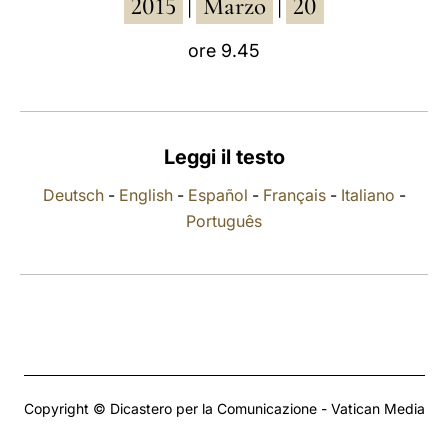
2015
Marzo
20
|
|
LATINE
ore 9.45
Leggi il testo
Deutsch
-
English
-
Español
-
Français
-
Italiano
-
Português
Copyright © Dicastero per la Comunicazione - Vatican Media