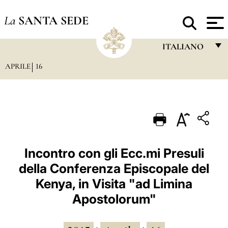
La
SANTA SEDE
ITALIANO
APRILE
16
FRANÇAIS
ENGLISH
ITALIANO
PORTUGUÊS
ESPAÑOL
Incontro con gli Ecc.mi Presuli
della Conferenza Episcopale del
DEUTSCH
Kenya, in Visita "ad Limina
POLSKI
Apostolorum"
العربيّة
中文