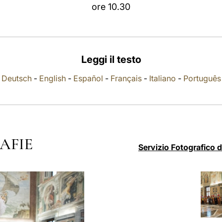
ore 10.30
Leggi il testo
Deutsch
-
English
-
Español
-
Français
-
Italiano
-
Português
AFIE
Servizio Fotografico 