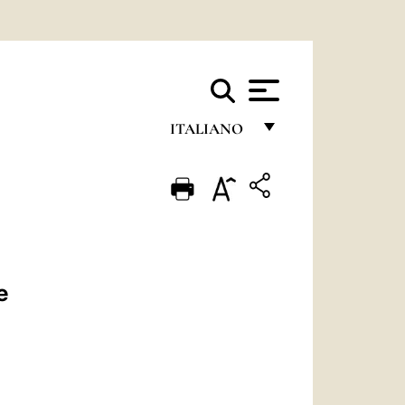
ITALIANO
FRANÇAIS
ENGLISH
ITALIANO
PORTUGUÊS
e
ESPAÑOL
DEUTSCH
POLSKI