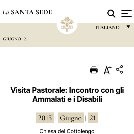
La
SANTA SEDE
ITALIANO
GIUGNO
21
FRANÇAIS
ENGLISH
ITALIANO
PORTUGUÊS
ESPAÑOL
Visita Pastorale: Incontro con gli
Ammalati e i Disabili
DEUTSCH
POLSKI
2015
Giugno
21
|
|
العربيّة
Chiesa del Cottolengo
中文