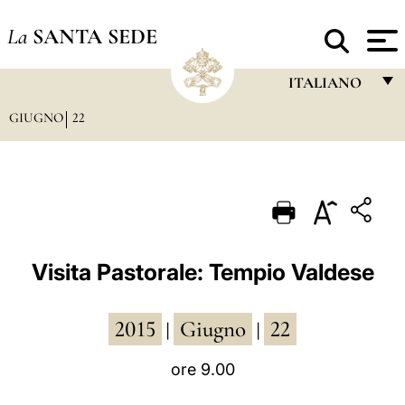
La
SANTA SEDE
ITALIANO
GIUGNO
22
FRANÇAIS
ENGLISH
ITALIANO
PORTUGUÊS
ESPAÑOL
Visita Pastorale: Tempio Valdese
DEUTSCH
2015
Giugno
22
POLSKI
|
|
العربيّة
ore 9.00
中文