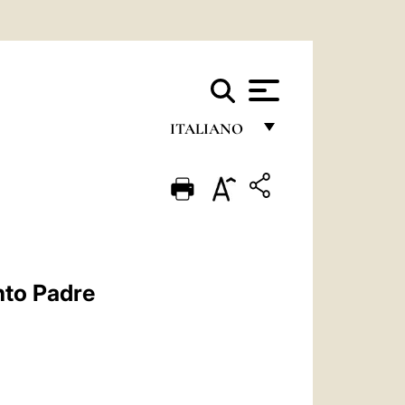
ITALIANO
FRANÇAIS
ENGLISH
ITALIANO
PORTUGUÊS
nto Padre
ESPAÑOL
DEUTSCH
POLSKI