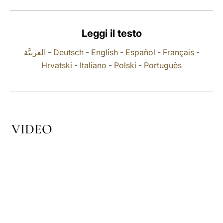
LATINE
Leggi il testo
العربيَّة
-
Deutsch
-
English
-
Español
-
Français
-
Hrvatski
-
Italiano
-
Polski
-
Português
VIDEO