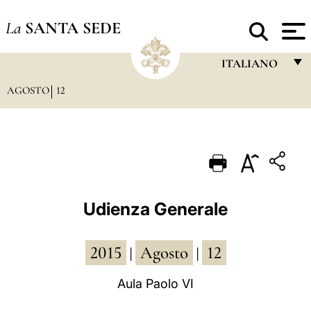
La
SANTA SEDE
ITALIANO
AGOSTO
12
FRANÇAIS
ENGLISH
ITALIANO
PORTUGUÊS
ESPAÑOL
Udienza Generale
DEUTSCH
2015
Agosto
12
POLSKI
|
|
العربيّة
Aula Paolo VI
中文