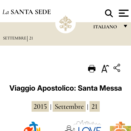
La
SANTA SEDE
ITALIANO
SETTEMBRE
21
FRANÇAIS
ENGLISH
ITALIANO
PORTUGUÊS
ESPAÑOL
Viaggio Apostolico: Santa Messa
DEUTSCH
2015
Settembre
21
POLSKI
|
|
العربيّة
中文