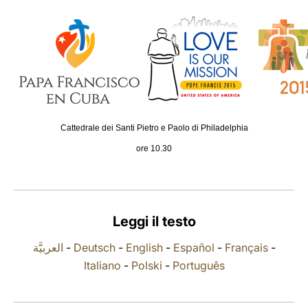
LATINE
Cattedrale dei Santi Pietro e Paolo di Philadelphia
ore 10.30
Leggi il testo
العربيَّة
-
Deutsch
-
English
-
Español
-
Français
-
Italiano
-
Polski
-
Português