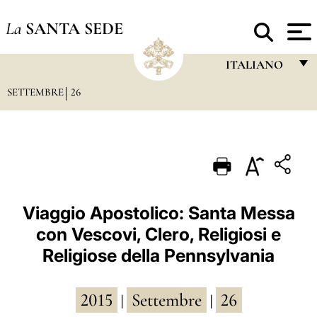
La
SANTA SEDE
ITALIANO
SETTEMBRE
26
FRANÇAIS
ENGLISH
ITALIANO
PORTUGUÊS
ESPAÑOL
Viaggio Apostolico: Santa Messa
con Vescovi, Clero, Religiosi e
DEUTSCH
Religiose della Pennsylvania
POLSKI
العربيّة
2015
Settembre
26
|
|
中文