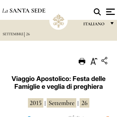
La
SANTA SEDE
ITALIANO
SETTEMBRE
26
FRANÇAIS
ENGLISH
ITALIANO
PORTUGUÊS
ESPAÑOL
Viaggio Apostolico: Festa delle
Famiglie e veglia di preghiera
DEUTSCH
POLSKI
2015
Settembre
26
|
|
العربيّة
中文