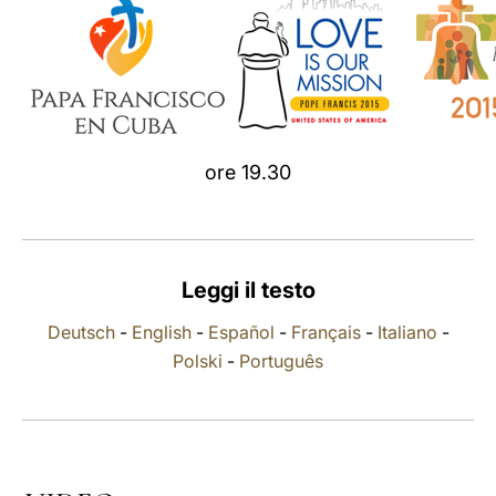
LATINE
ore 19.30
Leggi il testo
Deutsch
-
English
-
Español
-
Français
-
Italiano
-
Polski
-
Português