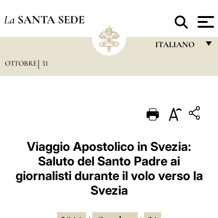
La
SANTA SEDE
ITALIANO
OTTOBRE
31
FRANÇAIS
ENGLISH
ITALIANO
PORTUGUÊS
ESPAÑOL
Viaggio Apostolico in Svezia:
Saluto del Santo Padre ai
DEUTSCH
giornalisti durante il volo verso la
POLSKI
Svezia
العربيّة
中文