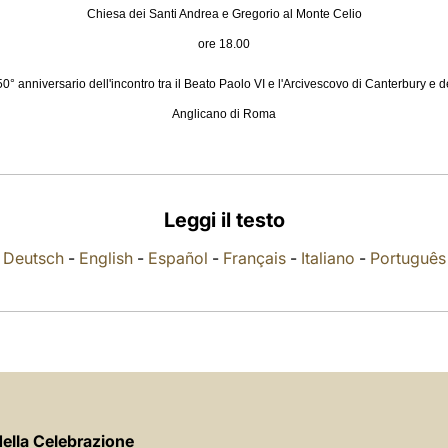
Chiesa dei Santi Andrea e Gregorio al Monte Celio
ore 18.00
anniversario dell'incontro tra il Beato Paolo VI e l'Arcivescovo di Canterbury e del
Anglicano di Roma
Leggi il testo
Deutsch
-
English
-
Español
-
Français
-
Italiano
-
Português
della Celebrazione