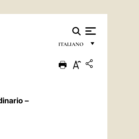
ITALIANO
FRANÇAIS
ENGLISH
ITALIANO
PORTUGUÊS
inario –
ESPAÑOL
DEUTSCH
POLSKI