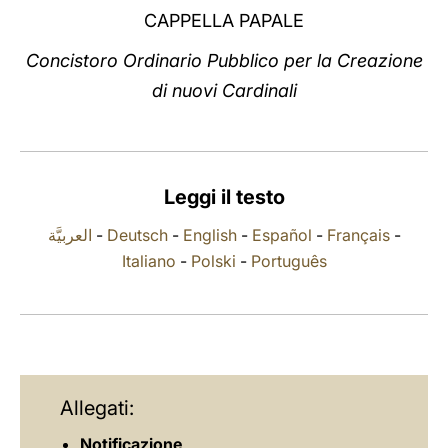
CAPPELLA PAPALE
LATINE
Concistoro Ordinario Pubblico per la Creazione
di nuovi Cardinali
Leggi il testo
العربيَّة
-
Deutsch
-
English
-
Español
-
Français
-
Italiano
-
Polski
-
Português
Allegati:
Notificazione