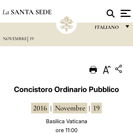
La
SANTA SEDE
ITALIANO
NOVEMBRE
19
FRANÇAIS
ENGLISH
ITALIANO
PORTUGUÊS
ESPAÑOL
Concistoro Ordinario Pubblico
DEUTSCH
2016
Novembre
19
POLSKI
|
|
العربيّة
Basilica Vaticana
ore 11:00
中文