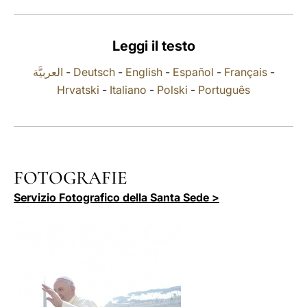
LATINE
Leggi il testo
العربيَّة
-
Deutsch
-
English
-
Español
-
Français
-
Hrvatski
-
Italiano
-
Polski
-
Português
FOTOGRAFIE
Servizio Fotografico della Santa Sede >