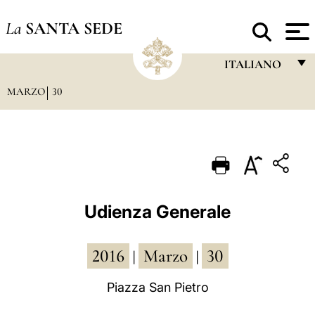
La
SANTA SEDE
ITALIANO
MARZO
30
FRANÇAIS
ENGLISH
ITALIANO
PORTUGUÊS
ESPAÑOL
Udienza Generale
DEUTSCH
2016
Marzo
30
POLSKI
|
|
العربيّة
Piazza San Pietro
中文