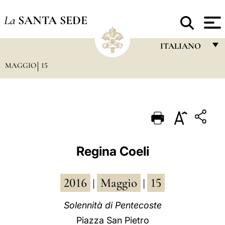
La
SANTA SEDE
ITALIANO
MAGGIO
15
FRANÇAIS
ENGLISH
ITALIANO
PORTUGUÊS
ESPAÑOL
Regina Coeli
DEUTSCH
2016
Maggio
15
POLSKI
|
|
العربيّة
Solennità di Pentecoste
Piazza San Pietro
中文