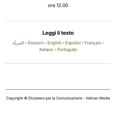
ore 12.00
LATINE
Leggi il testo
العربيَّة
-
Deutsch
-
English
-
Español
-
Français
-
Italiano
-
Português
Copyright © Dicastero per la Comunicazione - Vatican Media