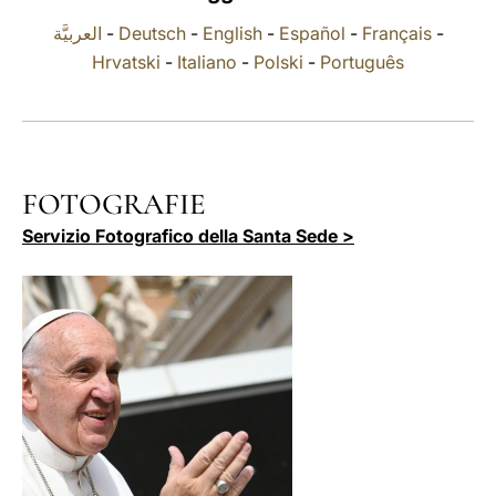
العربيَّة
-
Deutsch
-
English
-
Español
-
Français
-
LATINE
Hrvatski
-
Italiano
-
Polski
-
Português
FOTOGRAFIE
Servizio Fotografico della Santa Sede >