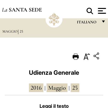
La
SANTA SEDE
ITALIANO
MAGGIO
25
FRANÇAIS
ENGLISH
ITALIANO
PORTUGUÊS
ESPAÑOL
Udienza Generale
DEUTSCH
2016
Maggio
25
POLSKI
|
|
العربيّة
Leggi il testo
中文