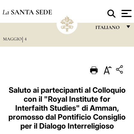
La
SANTA SEDE
ITALIANO
MAGGIO
4
FRANÇAIS
ENGLISH
ITALIANO
PORTUGUÊS
ESPAÑOL
Saluto ai partecipanti al Colloquio
con il "Royal Institute for
DEUTSCH
Interfaith Studies" di Amman,
POLSKI
promosso dal Pontificio Consiglio
العربيّة
per il Dialogo Interreligioso
中文