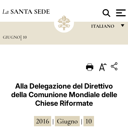
La
SANTA SEDE
ITALIANO
GIUGNO
10
FRANÇAIS
ENGLISH
ITALIANO
PORTUGUÊS
ESPAÑOL
Alla Delegazione del Direttivo
della Comunione Mondiale delle
DEUTSCH
Chiese Riformate
POLSKI
العربيّة
2016
Giugno
10
|
|
中文