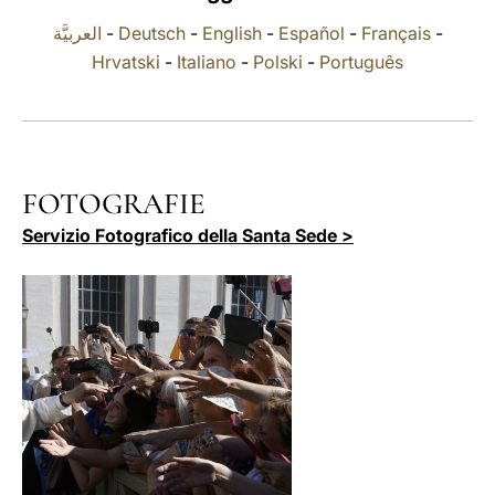
العربيَّة
-
Deutsch
-
English
-
Español
-
Français
-
LATINE
Hrvatski
-
Italiano
-
Polski
-
Português
FOTOGRAFIE
Servizio Fotografico della Santa Sede >