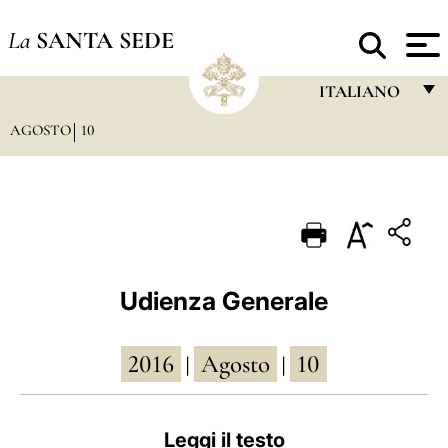
La
SANTA SEDE
ITALIANO
AGOSTO
10
FRANÇAIS
ENGLISH
ITALIANO
PORTUGUÊS
ESPAÑOL
Udienza Generale
DEUTSCH
2016
Agosto
10
POLSKI
|
|
العربيّة
Leggi il testo
中文