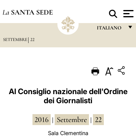
La
SANTA SEDE
ITALIANO
SETTEMBRE
22
FRANÇAIS
ENGLISH
ITALIANO
PORTUGUÊS
ESPAÑOL
Al Consiglio nazionale dell'Ordine
dei Giornalisti
DEUTSCH
POLSKI
2016
Settembre
22
|
|
العربيّة
Sala Clementina
中文