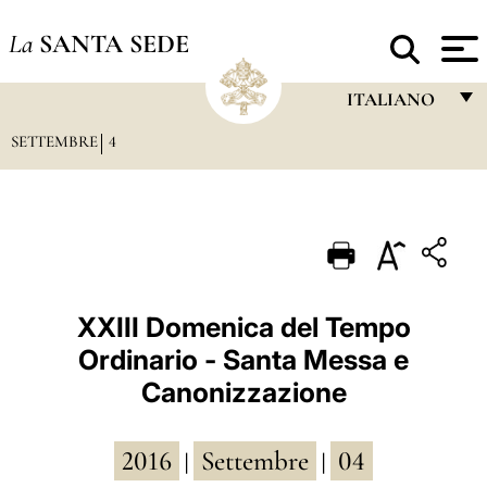
La
SANTA SEDE
ITALIANO
SETTEMBRE
4
FRANÇAIS
ENGLISH
ITALIANO
PORTUGUÊS
ESPAÑOL
XXIII Domenica del Tempo
Ordinario - Santa Messa e
DEUTSCH
Canonizzazione
POLSKI
العربيّة
2016
Settembre
04
|
|
中文