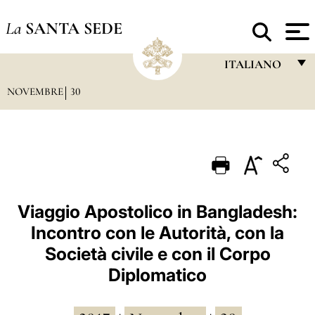
La
SANTA SEDE
ITALIANO
NOVEMBRE
30
FRANÇAIS
ENGLISH
ITALIANO
PORTUGUÊS
ESPAÑOL
Viaggio Apostolico in Bangladesh:
Incontro con le Autorità, con la
DEUTSCH
Società civile e con il Corpo
POLSKI
Diplomatico
العربيّة
中文