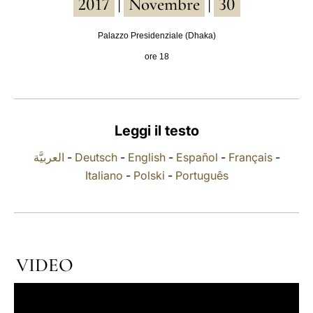
2017
Novembre
30
|
|
LATINE
Palazzo Presidenziale (Dhaka)
ore 18
Leggi il testo
العربيَّة
-
Deutsch
-
English
-
Español
-
Français
-
Italiano
-
Polski
-
Português
VIDEO