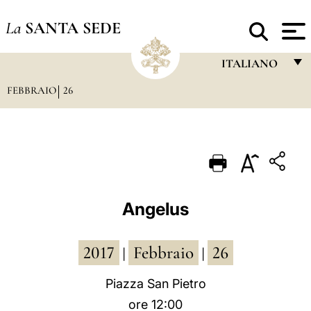
La
SANTA SEDE
ITALIANO
FEBBRAIO
26
FRANÇAIS
ENGLISH
ITALIANO
PORTUGUÊS
ESPAÑOL
Angelus
DEUTSCH
2017
Febbraio
26
POLSKI
|
|
العربيّة
Piazza San Pietro
ore 12:00
中文