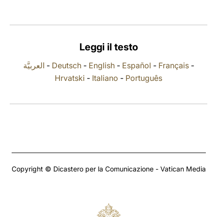
LATINE
Leggi il testo
العربيَّة
-
Deutsch
-
English
-
Español
-
Français
-
Hrvatski
-
Italiano
-
Português
Copyright © Dicastero per la Comunicazione - Vatican Media