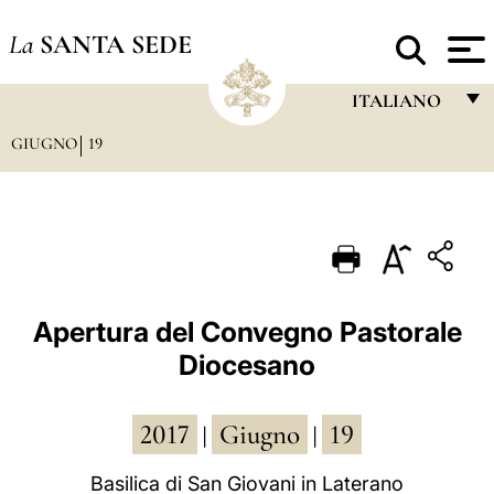
La
SANTA SEDE
ITALIANO
GIUGNO
19
FRANÇAIS
ENGLISH
ITALIANO
PORTUGUÊS
ESPAÑOL
Apertura del Convegno Pastorale
Diocesano
DEUTSCH
POLSKI
2017
Giugno
19
|
|
العربيّة
Basilica di San Giovani in Laterano
中文