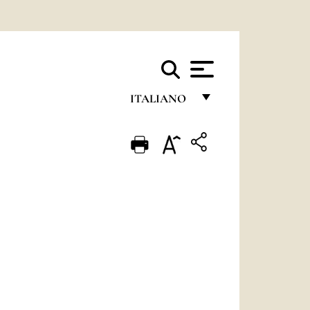
ITALIANO
FRANÇAIS
ENGLISH
ITALIANO
PORTUGUÊS
ESPAÑOL
DEUTSCH
POLSKI