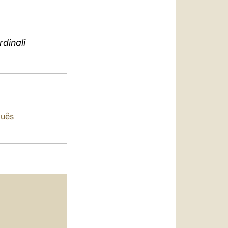
العربيّة
中文
dinali
LATINE
guês