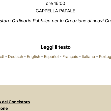
ore 16:00
CAPPELLA PAPALE
storo Ordinario Pubblico per la Creazione di nuovi Car
Leggi il testo
العر
-
Deutsch
-
English
-
Español
-
Français
-
Italiano
-
Portu
 del Concistoro
ione