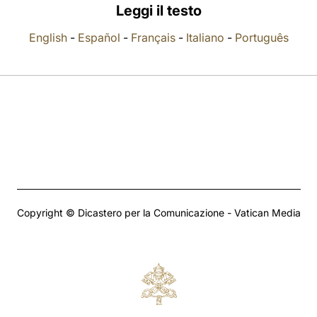
Leggi il testo
English
-
Español
-
Français
-
Italiano
-
Português
Copyright © Dicastero per la Comunicazione - Vatican Media