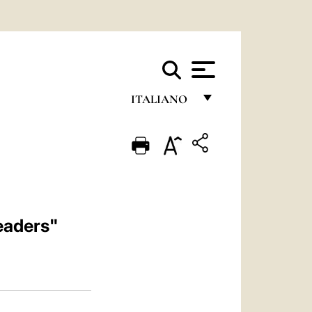
ITALIANO
FRANÇAIS
ENGLISH
ITALIANO
PORTUGUÊS
eaders"
ESPAÑOL
DEUTSCH
POLSKI