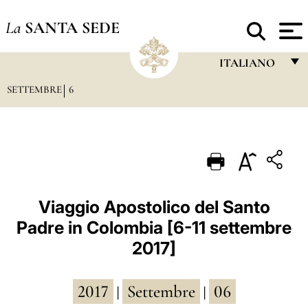
La
SANTA SEDE
ITALIANO
SETTEMBRE
6
FRANÇAIS
ENGLISH
ITALIANO
PORTUGUÊS
ESPAÑOL
Viaggio Apostolico del Santo
Padre in Colombia [6-11 settembre
DEUTSCH
2017]
POLSKI
العربيّة
2017
Settembre
06
|
|
中文