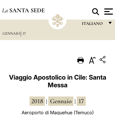
La
SANTA SEDE
ITALIANO
GENNAIO
17
FRANÇAIS
ENGLISH
ITALIANO
PORTUGUÊS
ESPAÑOL
Viaggio Apostolico in Cile: Santa
Messa
DEUTSCH
POLSKI
2018
Gennaio
17
|
|
العربيّة
Aeroporto di Maquehue (Temuco)
中文