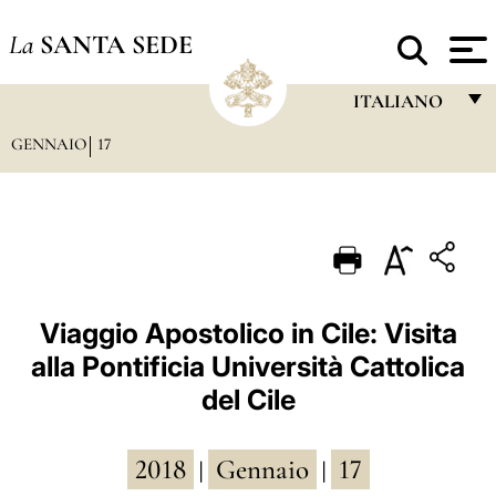
La
SANTA SEDE
ITALIANO
GENNAIO
17
FRANÇAIS
ENGLISH
ITALIANO
PORTUGUÊS
ESPAÑOL
Viaggio Apostolico in Cile: Visita
alla Pontificia Università Cattolica
DEUTSCH
del Cile
POLSKI
العربيّة
2018
Gennaio
17
|
|
中文