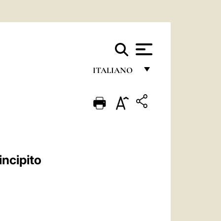
ITALIANO
FRANÇAIS
ENGLISH
ITALIANO
PORTUGUÊS
incipito
ESPAÑOL
DEUTSCH
POLSKI