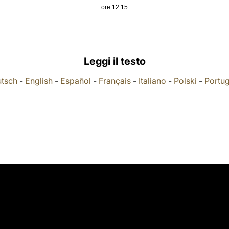
ore 12.15
Leggi il testo
tsch
-
English
-
Español
-
Français
-
Italiano
-
Polski
-
Portu