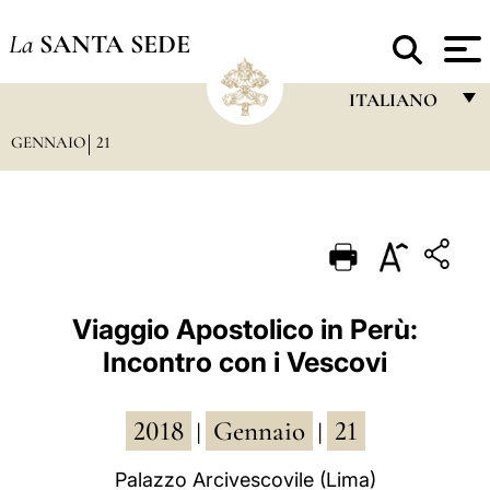
La
SANTA SEDE
ITALIANO
GENNAIO
21
FRANÇAIS
ENGLISH
ITALIANO
PORTUGUÊS
ESPAÑOL
Viaggio Apostolico in Perù:
Incontro con i Vescovi
DEUTSCH
POLSKI
2018
Gennaio
21
|
|
العربيّة
Palazzo Arcivescovile (Lima)
中文