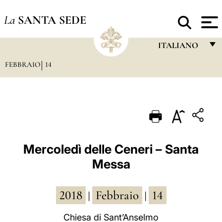
La
SANTA SEDE
ITALIANO
FEBBRAIO
14
FRANÇAIS
ENGLISH
ITALIANO
PORTUGUÊS
ESPAÑOL
Mercoledì delle Ceneri – Santa
Messa
DEUTSCH
POLSKI
2018
Febbraio
14
|
|
العربيّة
Chiesa di Sant’Anselmo
中文