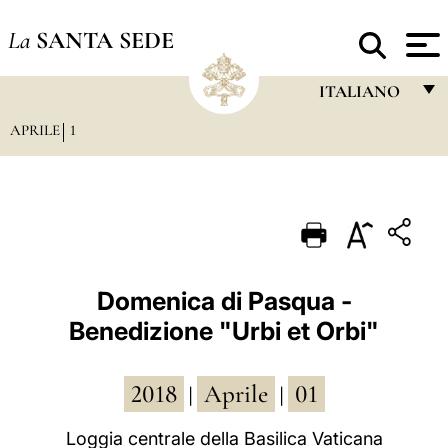
La
SANTA SEDE
ITALIANO
APRILE
1
FRANÇAIS
ENGLISH
ITALIANO
PORTUGUÊS
ESPAÑOL
Domenica di Pasqua -
Benedizione "Urbi et Orbi"
DEUTSCH
POLSKI
2018
Aprile
01
|
|
العربيّة
Loggia centrale della Basilica Vaticana
中文