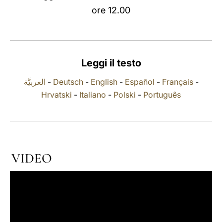
ore 12.00
LATINE
Leggi il testo
العربيَّة
-
Deutsch
-
English
-
Español
-
Français
-
Hrvatski
-
Italiano
-
Polski
-
Português
VIDEO