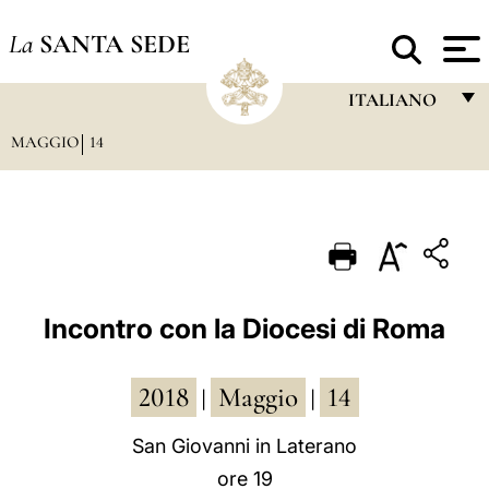
La
SANTA SEDE
ITALIANO
MAGGIO
14
FRANÇAIS
ENGLISH
ITALIANO
PORTUGUÊS
ESPAÑOL
Incontro con la Diocesi di Roma
DEUTSCH
2018
Maggio
14
POLSKI
|
|
العربيّة
San Giovanni in Laterano
ore 19
中文