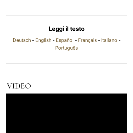
LATINE
Leggi il testo
Deutsch
-
English
-
Español
-
Français
-
Italiano
-
Português
VIDEO