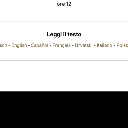
ore 12
Leggi il testo
sch
-
English
-
Español
-
Français
-
Hrvatski
-
Italiano
-
Polsk