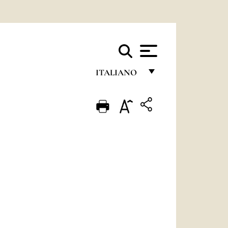
ITALIANO
FRANÇAIS
ENGLISH
ITALIANO
PORTUGUÊS
ESPAÑOL
DEUTSCH
POLSKI