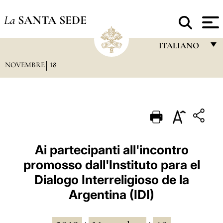
La
SANTA SEDE
ITALIANO
NOVEMBRE
18
FRANÇAIS
ENGLISH
ITALIANO
PORTUGUÊS
ESPAÑOL
Ai partecipanti all'incontro
promosso dall'Instituto para el
DEUTSCH
Dialogo Interreligioso de la
POLSKI
Argentina (IDI)
العربيّة
中文