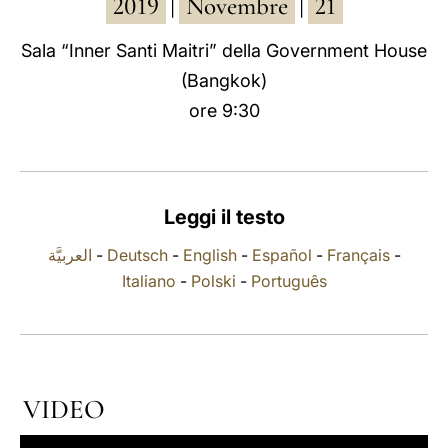
2019
Novembre
21
|
|
LATINE
Sala “Inner Santi Maitri” della Government House
(Bangkok)
ore 9:30
Leggi il testo
العربيَّة
-
Deutsch
-
English
-
Español
-
Français
-
Italiano
-
Polski
-
Português
VIDEO