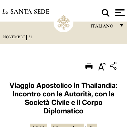
La
SANTA SEDE
ITALIANO
NOVEMBRE
21
FRANÇAIS
ENGLISH
ITALIANO
PORTUGUÊS
ESPAÑOL
Viaggio Apostolico in Thailandia:
Incontro con le Autorità, con la
DEUTSCH
Società Civile e il Corpo
POLSKI
Diplomatico
العربيّة
中文