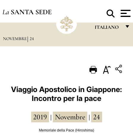
La
SANTA SEDE
ITALIANO
NOVEMBRE
24
FRANÇAIS
ENGLISH
ITALIANO
PORTUGUÊS
ESPAÑOL
Viaggio Apostolico in Giappone:
Incontro per la pace
DEUTSCH
POLSKI
2019
Novembre
24
|
|
العربيّة
Memoriale della Pace (Hiroshima)
中文