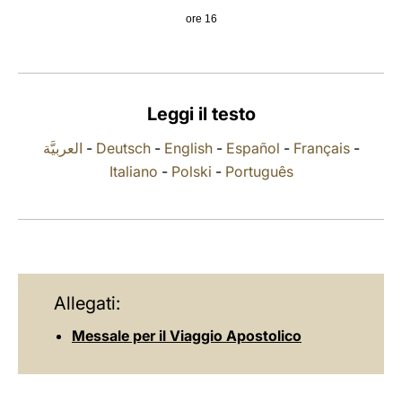
ore 16
LATINE
Leggi il testo
العربيَّة
-
Deutsch
-
English
-
Español
-
Français
-
Italiano
-
Polski
-
Português
Allegati:
Messale per il Viaggio Apostolico