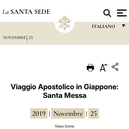
La
SANTA SEDE
ITALIANO
NOVEMBRE
25
FRANÇAIS
ENGLISH
ITALIANO
PORTUGUÊS
ESPAÑOL
Viaggio Apostolico in Giappone:
Santa Messa
DEUTSCH
POLSKI
2019
Novembre
25
|
|
العربيّة
Tokyo Dome
中文