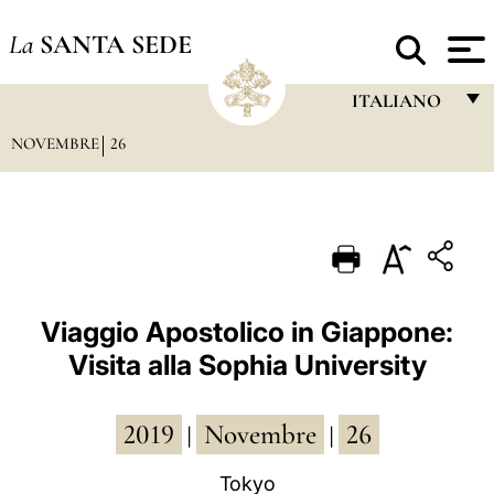
La
SANTA SEDE
ITALIANO
NOVEMBRE
26
FRANÇAIS
ENGLISH
ITALIANO
PORTUGUÊS
ESPAÑOL
Viaggio Apostolico in Giappone:
Visita alla Sophia University
DEUTSCH
POLSKI
2019
Novembre
26
|
|
العربيّة
Tokyo
中文