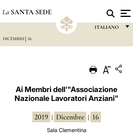
La
SANTA SEDE
ITALIANO
DICEMBRE
16
FRANÇAIS
ENGLISH
ITALIANO
PORTUGUÊS
ESPAÑOL
Ai Membri dell'"Associazione
Nazionale Lavoratori Anziani"
DEUTSCH
POLSKI
2019
Dicembre
16
|
|
العربيّة
Sala Clementina
中文