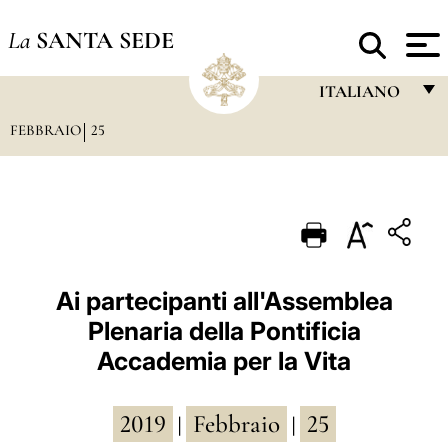
La
SANTA SEDE
ITALIANO
FEBBRAIO
25
FRANÇAIS
ENGLISH
ITALIANO
PORTUGUÊS
ESPAÑOL
Ai partecipanti all'Assemblea
Plenaria della Pontificia
DEUTSCH
Accademia per la Vita
POLSKI
العربيّة
2019
Febbraio
25
|
|
中文