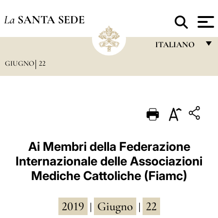
La
SANTA SEDE
ITALIANO
GIUGNO
22
FRANÇAIS
ENGLISH
ITALIANO
PORTUGUÊS
ESPAÑOL
Ai Membri della Federazione
Internazionale delle Associazioni
DEUTSCH
Mediche Cattoliche (Fiamc)
POLSKI
العربيّة
2019
Giugno
22
|
|
中文